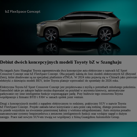
Debiut dwóch koncepcyjnych modeli Toyoty bZ w Szanghaju
Na targach Auto Shanghai Toyota zaprezentowała dwa koncepcyjne auta elektryczne o nazwach bZ Sport
Crossover Concept oraz bZ FlexSpace Concept. Oba pojazdy należą do linii modeli elektrycznych bZ (Beyond
Zero), które zbudowane są na specjalnej platformie eTNGA. W 2024 roku pojawią się w Chinach jako pierwsze
elektryki z dziesięciu modeli BEV, które Toyota planuje wprowadzić do sprzedaży do 2026 roku.
Elektryczna Toyota bZ Sport Crossover Concept jest projektowana z myślą o potrzebach młodszego pokolenia.
Samochód także po zakupie będzie można doposażać na przykład w asystenta kierowcy, automatyczne
parkowanie czy inne inteligentne funkcje wspomagające jazdę. Przy budowie tego crossovera Toyota
współpracuje z firmami BYD i FAW w ramach spółek joint venture.
Drugi z koncepcyjnych modeli z napędem elektrycznym to rodzinny, praktyczny SUV o nazwie Toyota
bZ FlexSpace Concept. Projekt zakłada łatwe korzystanie z auta przez całą rodzinę, dlatego postawiono
tu przede wszystkim na stworzenie przestronnej kabiny z wieloma udogodnieniami. Auto otrzyma ponadto
zaawansowane systemy bezpieczeństwa z zestawem inteligentnych funkcji oraz wydajny napęd o dużym
zasięgu. Prace nad nowym SUV-em trwają we współpracy z firmą Guangzhou Automobile Group.