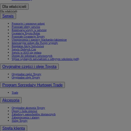
Dla właścicieli
Dla właścicieli
Serwis
Promocje i sezonowe usługi
Pozostałe oferty serwisu
Rezerwacja wizyty w serwisie
Gwarancja Toyota Relax
Pozostałe Gwarancje Toyoty
Ubezpieczenia i naprawy blacharsko-lakiernicze
Innowacyjne usługi dla Twojej wygody
Bezpłatne Akcje Serwisowe
Serwis Dobrych Cen
Serwis w ASO się opłaca
Dostęp do informacji serwisowych
Wykaz wydanych zaświadczeń o odbytym szkoleniu (pdf)
Oryginalne części i oleje Toyota
Oryginalne części Toyoty
Oryginalne oleje Toyoty
Program Sprzedaży Hurtowej Trade
Trade
Akcesoria
Oryginalne akcesoria Toyoty
Opony i koła zimowe
Zabudowy samochodów dostawczych
Zabezpieczenia i alarmy
Sklep Toyoty
Strefa klienta