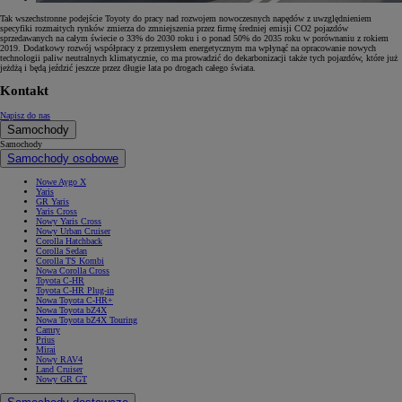
Tak wszechstronne podejście Toyoty do pracy nad rozwojem nowoczesnych napędów z uwzględnieniem
specyfiki rozmaitych rynków zmierza do zmniejszenia przez firmę średniej emisji CO2 pojazdów
sprzedawanych na całym świecie o 33% do 2030 roku i o ponad 50% do 2035 roku w porównaniu z rokiem
2019. Dodatkowy rozwój współpracy z przemysłem energetycznym ma wpłynąć na opracowanie nowych
technologii paliw neutralnych klimatycznie, co ma prowadzić do dekarbonizacji także tych pojazdów, które już
jeżdżą i będą jeździć jeszcze przez długie lata po drogach całego świata.
Kontakt
Napisz do nas
Samochody
Samochody
Samochody osobowe
Nowe Aygo X
Yaris
GR Yaris
Yaris Cross
Nowy Yaris Cross
Nowy Urban Cruiser
Corolla Hatchback
Corolla Sedan
Corolla TS Kombi
Nowa Corolla Cross
Toyota C-HR
Toyota C-HR Plug-in
Nowa Toyota C-HR+
Nowa Toyota bZ4X
Nowa Toyota bZ4X Touring
Camry
Prius
Mirai
Nowy RAV4
Land Cruiser
Nowy GR GT