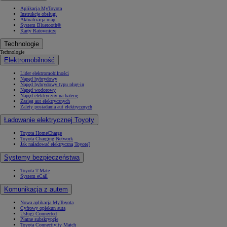
Aplikacja MyToyota
Instrukcje obsługi
Aktualizacja map
System Bluetooth®
Karty Ratownicze
Technologie
Technologie
Elektromobilność
Lider elektromobilności
Napęd hybrydowy
Napęd hybrydowy typu plug-in
Napęd wodorowy
Napęd elektryczny na baterię
Zasięg aut elektrycznych
Zalety posiadania aut elektrycznych
Ładowanie elektrycznej Toyoty
Toyota HomeCharge
Toyota Charging Network
Jak naładować elektryczną Toyotę?
Systemy bezpieczeństwa
Toyota T-Mate
System eCall
Komunikacja z autem
Nowa aplikacja MyToyota
Cyfrowy opiekun auta
Usługi Connected
Płatne subskrypcje
Toyota Connectivity Match