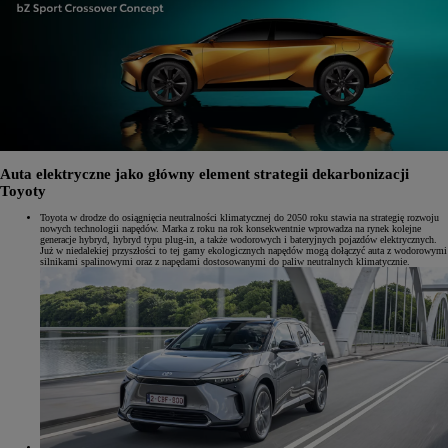
Auta elektryczne jako główny element strategii dekarbonizacji
Toyoty
Toyota w drodze do osiągnięcia neutralności klimatycznej do 2050 roku stawia na strategię rozwoju
nowych technologii napędów. Marka z roku na rok konsekwentnie wprowadza na rynek kolejne
generacje hybryd, hybryd typu plug-in, a także wodorowych i bateryjnych pojazdów elektrycznych.
Już w niedalekiej przyszłości to tej gamy ekologicznych napędów mogą dołączyć auta z wodorowymi
silnikami spalinowymi oraz z napędami dostosowanymi do paliw neutralnych klimatycznie.