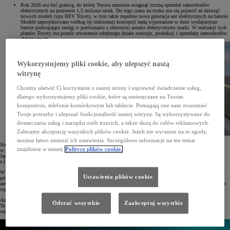
Rok 2026 ma być granicą, do której Toyota zamierza osiągnąć roczną sprzedaż samochodów
elektrycznych na poziomie 1,5 miliona sztuk. Do tego czasu na rynku ma się pojawić aż dziesięć
nowych modeli typu BEV Toyoty, w tym także zupełnie nowa generacja aut elektrycznych na baterie.
Modele zaprojektowane według tej odmiennej koncepcji będą wyposażone w dużo wydajniejsze
baterie podwajające zasięg w porównaniu z obecnymi autami elektrycznymi marki. W realizacji tych
planów Toyoty ma pomóc stworzenie odrębnego działu rozwoju, produkcji i sprzedaży samochodów
elektrycznych.
Wykorzystujemy pliki cookie, aby ulepszyć naszą
witrynę
Chcemy ułatwić Ci korzystanie z naszej strony i usprawnić świadczenie usług,
dlatego wykorzystujemy pliki cookie, które są umieszczane na Twoim
komputerze, telefonie komórkowym lub tablecie. Pomagają one nam zrozumieć
Twoje potrzeby i ulepszać funkcjonalność naszej witryny. Są wykorzystywane do
dostarczania usług i narzędzi osób trzecich, a także służą do celów reklamowych.
Zalecamy akceptację wszystkich plików cookie. Jeżeli nie wyrażasz na to zgody,
możesz łatwo zmienić ich ustawienia. Szczegółowe informacje na ten temat
Strategia wprowadzania na rynek elektrycznych samochodów na baterie będzie miała różny przebieg
znajdziesz w naszej
Polityce plików cookie.
w poszczególnych regionach. Znaczne rozszerzenie oferty Toyoty z napędem BEV ma nastąpić w Europie,
Japonii, Chinach i USA, gdzie w pierwszej kolejności do sprzedaży zostaną wprowadzone kolejne modele
z linii bZ, a dopiero potem auta nowej generacji.
W USA w 2025 roku wystartuje produkcja elektrycznego SUV-a z 3 rzędami siedzeń, do którego baterie będą
Ustawienia plików cookie
produkowane w Karolinie Północnej. W Chinach już w 2024 roku zadebiutują modele bZ4X i bZ3 oraz dwa
auta elektryczne przeznaczone specjalnie na ten rynek, natomiast w kolejnych latach gama modeli BEV będzie
się systematycznie zwiększać.
Azja wraz z innymi rozwijającymi się rynkami także postawią na rozwój bateryjnych pojazdów elektrycznych
Odrzuć wszystkie
Zaakceptuj wszystkie
Toyoty. Jeszcze przed końcem bieżącego roku ruszy lokalna produkcja pickupów BEV, a następnie firma
wprowadzi do oferty nowy model małego samochodu z napędem tego typu.