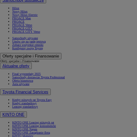
Samochody dostawcze
Hilux
Nowy Hilux
Nowy Hilux Electric
PROACE Max
PROACE
PROACE Verso
PROACE CITY
PROACE CITY Verso
Samochody używane
Umów się na jazdę testową
Zobacz wszystkie cenniki
Konfiguruj swoją Toyotę
Oferty specjalne i Finansowanie
Oferty specjalne i Finansowanie
Aktualne oferty
Finał wyprzedaży 2025
Samochody dostawcze Toyota Professional
Oferta biznesowa
Auta używane
Toyota Financial Services
Kredyt niższych rat Toyota Easy
Kredyt standardowy
Leasing standardowy
KINTO ONE
KINTO ONE Leasing niższych rat
KINTO ONE Leasing konsumencki
KINTO ONE Najem
KINTO ONE Zarządzanie flotą
KINTO Mobility