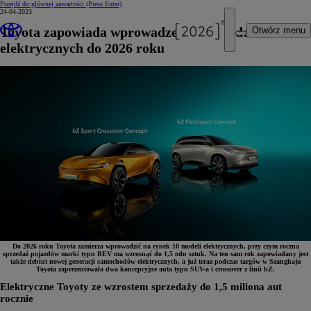
Przejdź do głównej zawartości
(Press Enter)
24-04-2023
Toyota zapowiada wprowadzenie 10 modeli
Otwórz menu
elektrycznych do 2026 roku
Do 2026 roku Toyota zamierza wprowadzić na rynek 10 modeli elektrycznych, przy czym roczna
sprzedaż pojazdów marki typu BEV ma wzrosnąć do 1,5 mln sztuk. Na ten sam rok zapowiadany jest
także debiut nowej generacji samochodów elektrycznych, a już teraz podczas targów w Szanghaju
Toyota zaprezentowała dwa koncepcyjne auta typu SUV-a i crossover z linii bZ.
Elektryczne Toyoty ze wzrostem sprzedaży do 1,5 miliona aut
rocznie