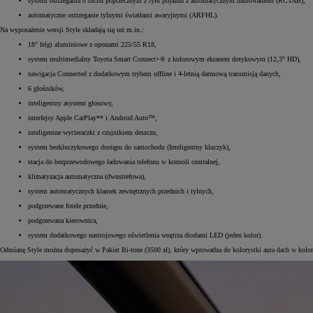
system ostrzegania o ruchu poprzecznym z tyłu pojazdu z automatycznym hamowaniem (RCTAB),
automatyczne ostrzeganie tylnymi światłami awaryjnymi (ARFHL).
Na wyposażenie wersji Style składają się też m.in.:
18" felgi aluminiowe z oponami 225/55 R18,
system multimedialny Toyota Smart Connect+® z kolorowym ekranem dotykowym (12,3" HD),
nawigacja Connected z dodatkowym trybem offline i 4-letnią darmową transmisją danych,
6 głośników,
inteligentny asystent głosowy,
interfejsy Apple CarPlay** i Android Auto™,
inteligentne wycieraczki z czujnikiem deszczu,
system bezkluczykowego dostępu do samochodu (Inteligentny kluczyk),
stacja do bezprzewodowego ładowania telefonu w konsoli centralnej,
klimatyzacja automatyczna (dwustrefowa),
system automatycznych klamek zewnętrznych przednich i tylnych,
podgrzewane fotele przednie,
podgrzewana kierownica,
system dodatkowego nastrojowego oświetlenia wnętrza diodami LED (jeden kolor).
Odmianę Style można doposażyć w Pakiet Bi-tone (3500 zł), który wprowadza do kolorystki auta dach w kolo