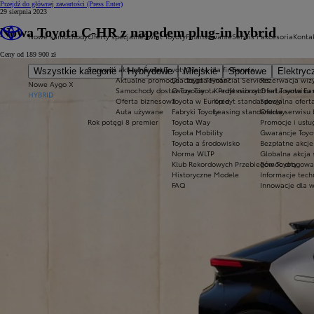
Przejdź do głównej zawartości
(Press Enter)
29 sierpnia 2023
Nowa Toyota C-HR z napędem plug-in hybrid
Nowe samochody
Oferty specjalne
Świat Toyoty
Finansowanie
Serwis i akcesoria
Konta
Ceny od 189 900 zł
Sprawdź aktualne oferty
Świat Toyoty
Oferta dla firm
Serwis
Wszystkie kategorie
Hybrydowe
Miejskie
Sportowe
Elektryc
Aktualne promocje
Dlaczego Toyota?
Toyota Financial Services
Rezerwacja wizy
Nowe Aygo X
Samochody dostawcze Toyota Professional
O Toyocie
Kredyt niższych rat Toyota Ea
Oferta serwisu
HYBRID
Oferta biznesowa
Toyota w Europie
Kredyt standardowy
Specjalna ofert
Auta używane
Fabryki Toyoty
Leasing standardowy
Oferta serwisu 
Rok potęgi 8 premier
Toyota Way
Promocje i usł
Toyota Mobility
Gwarancje Toyo
Toyota a środowisko
Bezpłatne akcj
Norma WLTP
Globalna akcja
Klub Rekordowych Przebiegów Toyoty
Pomoc drogowa w
Historyczne Modele
Informacje tech
FAQ
Innowacje dla 