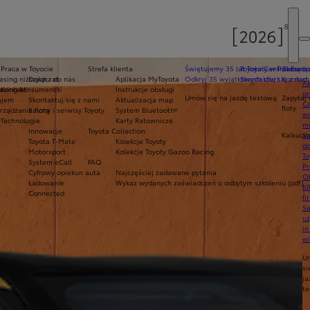
Praca w Toyocie
Strefa klienta
Świętujemy 35 lat Toyoty w Polsce
Toyota Central Europ
Zarządza
sing niższych rat
Dołącz do nas
Aplikacja MyToyota
Odkryj 35 wyjątkowych ofert
Skontaktuj się z nam
Komfort 
Ak
asing konsumencki
Kontakt
Instrukcje obsługi
pr
Umów się na jazdę testową
Zapytaj 
ajem
Skontaktuj się z nami
Aktualizacja map
Ce
floty
ządzanie flotą
Salony i serwisy Toyoty
System Bluetooth®
ws
y
Technologie
Karty Ratownicze
mo
Innowacje
Toyota Collection
Kalkulat
S
Toyota T-Mate
Kolekcje Toyoty
do
Motorsport
Kolekcje Toyoty Gazoo Racing
To
System eCall
FAQ
Pr
Cyfrowy opiekun auta
Najczęściej zadawane pytania
Of
Ładowanie
Wykaz wydanych zaświadczeń o odbytym szkoleniu (pdf)
KI
Connected
fi
S
u
in
w
U
si
ja
te