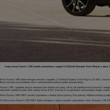
Gama nowej Toyoty C-HR została rozszerzona o napęd 2.0 Hybrid Dynamic Force Plug-in o mocy 2
Od
81 900 zł
Nowa Toyota C-HR będzie dostępna również z napędem 2.0 Hybrid Dynamic Force Plug-in 223 KM. Crossover 
Boost pozwala na prowadzenie auta z wykorzystaniem jedynie pedału przyspieszenia.
Yaris Cross
HYBRID
Toyota C-HR z napędem plug-in automatycznie dobiera tryb pracy, tak by jak najefektywniej korzystać z energ
samochód wjeżdża na teren strefy niskiej emisji (LEZ). Pozwala to na optymalne wykorzystanie energii z baterii (
Nowa Toyota C-HR PHEV została wyposażona w baterię litowo-jonową. Przy pomocy Wallboxa można ją naładow
W Polsce nowa Toyota C-HR PHEV będzie dostępna w pięciu wersjach wyposażenia: Style, Executive, GR SP