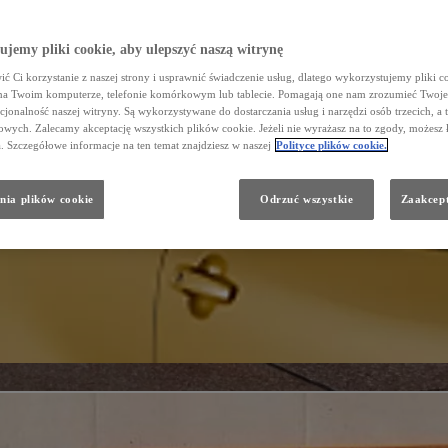
jemy pliki cookie, aby ulepszyć naszą witrynę
ć Ci korzystanie z naszej strony i usprawnić świadczenie usług, dlatego wykorzystujemy pliki co
na Twoim komputerze, telefonie komórkowym lub tablecie. Pomagają one nam zrozumieć Twoje 
cjonalność naszej witryny. Są wykorzystywane do dostarczania usług i narzędzi osób trzecich, a 
wych. Zalecamy akceptację wszystkich plików cookie. Jeżeli nie wyrażasz na to zgody, możesz 
a. Szczegółowe informacje na ten temat znajdziesz w naszej
Polityce plików cookie.
nia plików cookie
Odrzuć wszystkie
Zaakcept