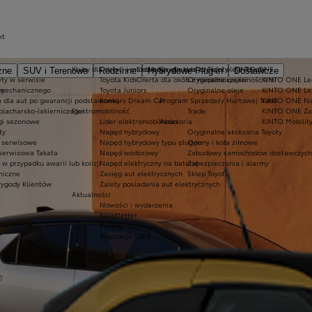
kt
Kluby dla dzieci i młodzieży
Ekobonus dla hybryd Toyoty
Oryginalne części i oleje Toyoty
KINTO ONE
zne
SUV i Terenowe
Rodzinne
Hybrydowe Plug-in
Dostawcze
ty w serwisie
Toyota Kids
Oferta dla osób z niepełnosprawnościami
Oryginalne części
KINTO ONE Lea
sy
 mechanicznego
Toyota Juniors
Oryginalne oleje
KINTO ONE Le
a dla aut po gwarancji podstawowej
Konkurs Dream Car
Program Sprzedaży Hurtowej Trade
KINTO ONE N
blacharsko-lakierniczego
Elektromobilność
Trade
KINTO ONE Zar
ugi sezonowe
Lider elektromobilności
Akcesoria
KINTO Mobilit
ty
Napęd hybrydowy
Oryginalne akcesoria Toyoty
e serwisowe
Napęd hybrydowy typu plug-in
Opony i koła zimowe
 serwisowa Takata
Napęd wodorowy
Zabudowy samochodów dostawczych
 przypadku awarii lub kolizji
Napęd elektryczny na baterię
Zabezpieczenia i alarmy
niczne
Zasięg aut elektrycznych
Sklep Toyoty
wygody Klientów
Zalety posiadania aut elektrycznych
Aktualności
Nowości i wydarzenia
Newsletter
Porady
Regulacje CAFE