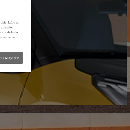
okie, które są
potrzeby i
także służą do
łatwo zmienić
uj wszystkie