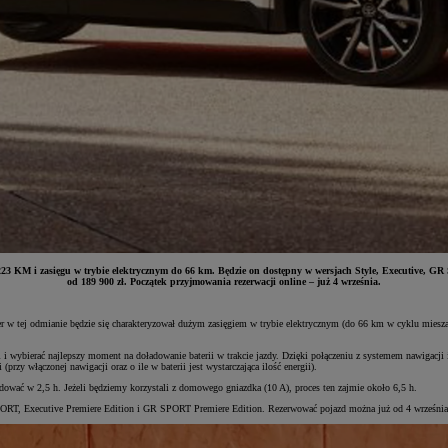
23 KM i zasięgu w trybie elektrycznym do 66 km. Będzie on dostępny w wersjach Style, Executive, GR
od 189 900 zł. Początek przyjmowania rezerwacji online – już 4 września.
w tej odmianie będzie się charakteryzował dużym zasięgiem w trybie elektrycznym (do 66 km w cyklu miesz
ii i wybierać najlepszy moment na doładowanie baterii w trakcie jazdy. Dzięki połączeniu z systemem nawigacj
przy włączonej nawigacji oraz o ile w baterii jest wystarczająca ilość energii).
ać w 2,5 h. Jeżeli będziemy korzystali z domowego gniazdka (10 A), proces ten zajmie około 6,5 h.
ORT, Executive Premiere Edition i GR SPORT Premiere Edition. Rezerwować pojazd można już od 4 września