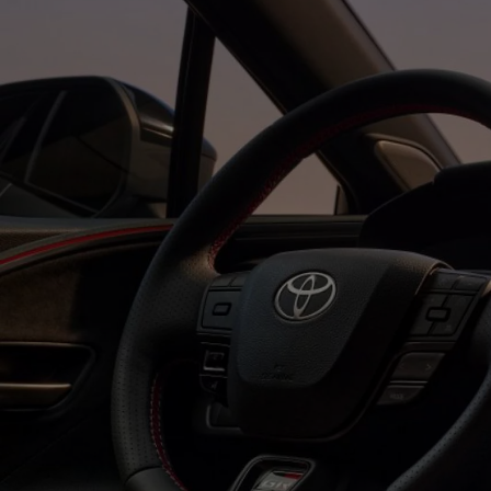
Od
105 300 zł
Corolla Hatchback
HYBRID