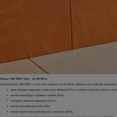
Toyota C-HR PHEV Style – od 189 900 zł
Za nową Toyotę C-HR PHEV w wersji Style zapłacimy od 189 900 zł. Odmiana ta jest doskonale wyposażone.
układ wczesnego reagowania w razie ryzyka zderzenia (PCS) z systemem wykrywania pieszych, rower
asystent bezpiecznego wysiadania z pojazdu (SEA),
inteligentny tempomat adaptacyjny (iACC),
asystent utrzymania pasa ruchu (LTA),
system monitorowania martwego pola w lusterkach (BSM),