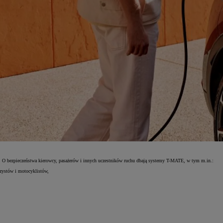
 O bezpieczeństwa kierowcy, pasażerów i innych uczestników ruchu dbają systemy T-MATE, w tym m.in.:
zystów i motocyklistów,