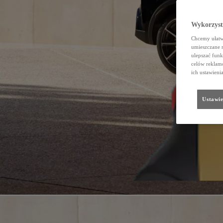
Wykorzystu
Chcemy ułatwi
umieszczane 
ulepszać funk
celów reklamo
ich ustawieni
Ustawie