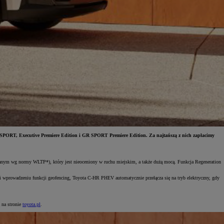
 SPORT, Executive Premiere Edition i GR SPORT Premiere Edition. Za najtańszą z nich zapłacimy
anym wg normy WLTP*), który jest nieoceniony w ruchu miejskim, a także dużą mocą. Funkcja Regeneration
i i wprowadzeniu funkcji geofencing, Toyota C-HR PHEV automatycznie przełącza się na tryb elektryczny, gdy
 na stronie
toyota.pl
.